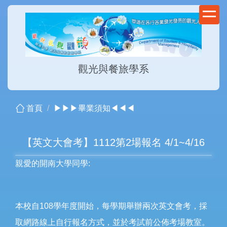
跳
到
主
要
內
觀光與餐旅學系
容
區
首頁
▶▶▶畢業須知◀◀◀
【英文大會考】1112第2場報名 4/1~4/16
親愛的開南大學同學:
本校自108學年度開始，每學期舉辦兩次英文會考，採
取網路線上自行報名方式，並於考試前公佈考場教室。